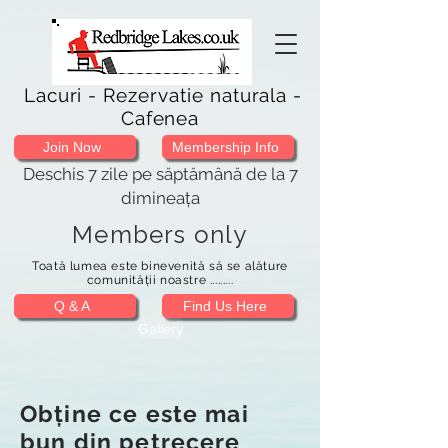
Lacuri - Rezervatie naturala -
Cafenea
Join Now
Membership Info
Deschis 7 zile pe săptămână de la 7
dimineața
Members only
Toată lumea este binevenită să se alăture
comunității noastre .........
Q & A
Find Us Here
Gallery
Obține ce este mai
bun din petrecere