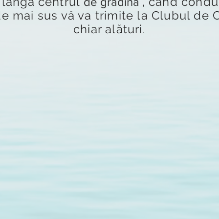
, lângă
centrul
, când condu
de grădină
e mai sus vă va trimite la Clubul de C
chiar alături.