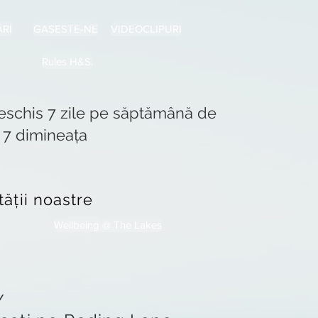
RI
GASESTE-NE
VIDEOCLIPURI
Rules H&S.
eschis 7 zile pe săptămână de
a 7 dimineața
ății noastre
Wellbeing @ The Lakes
Y