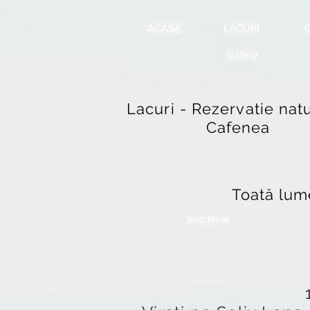
ACASĂ
LACURI
Q
Gallery
Lacuri - Rezervatie natu
Cafenea
Toată lum
Join Now