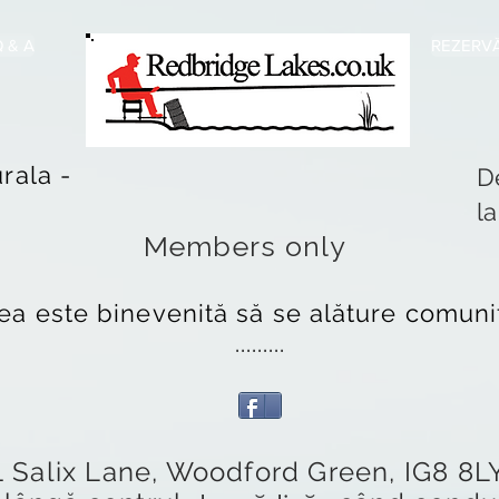
 & A
REZERVĂ
rala -
D
l
Members only
ea este binevenită să se alăture comunit
.........
1 Salix Lane, Woodford Green, IG8 8L