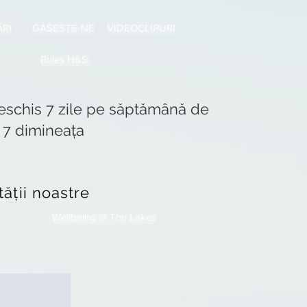
RI
GASESTE-NE
VIDEOCLIPURI
Rules H&S.
eschis 7 zile pe săptămână de
a 7 dimineața
ății noastre
Wellbeing @ The Lakes