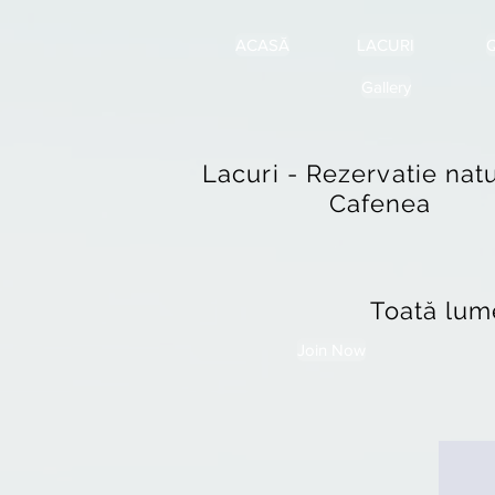
ACASĂ
LACURI
Q
Gallery
Lacuri - Rezervatie natu
Cafenea
Toată lum
Join Now