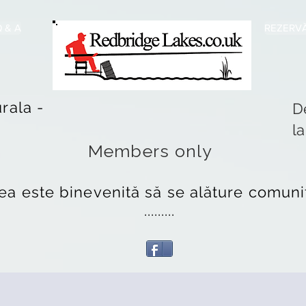
 & A
REZERVĂ
rala -
D
l
Members only
ea este binevenită să se alăture comunit
.........