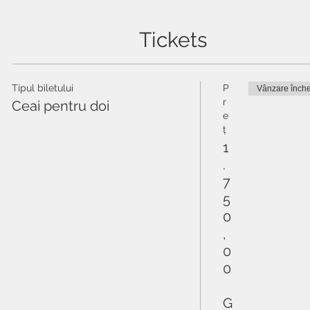
Tickets
Tipul biletului
P
Vânzare înche
r
Ceai pentru doi
e
ț
1
.
7
5
0
,
0
0
G